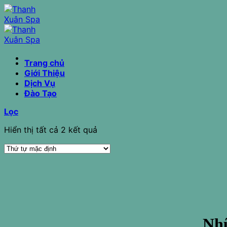
Chuyển
đến
nội
dung
Trang chủ
Giới Thiệu
Dịch Vụ
Đào Tạo
Lọc
Hiển thị tất cả 2 kết quả
Nhữ