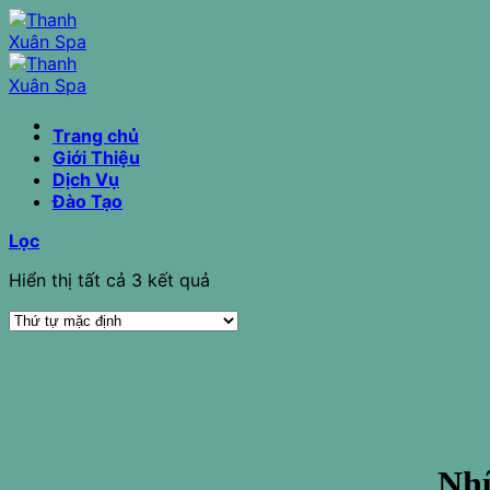
Chuyển
đến
nội
dung
Trang chủ
Giới Thiệu
Dịch Vụ
Đào Tạo
Lọc
Hiển thị tất cả 3 kết quả
Nhữ