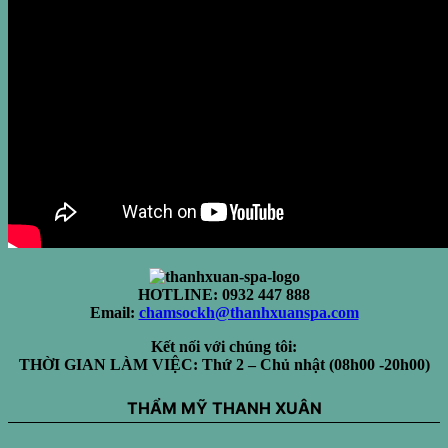
HOTLINE: 0932 447 888
Email:
chamsockh@thanhxuanspa.com
Kết nối với chúng tôi:
THỜI GIAN LÀM VIỆC: Thứ 2 – Chủ nhật (08h00 -20h00)
THẨM MỸ THANH XUÂN