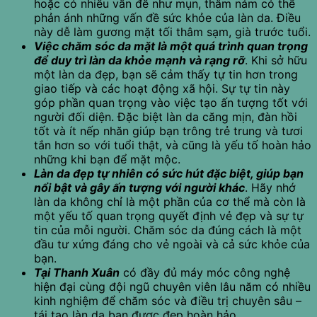
hoặc có nhiều vấn đề như mụn, thâm nám có thể
phản ánh những vấn đề sức khỏe của làn da. Điều
này dễ làm gương mặt tối thâm sạm, già trước tuổi.
Việc chăm sóc da mặt là một quá trình quan trọng
để duy trì làn da khỏe mạnh và rạng rỡ
. Khi sở hữu
một làn da đẹp, bạn sẽ cảm thấy tự tin hơn trong
giao tiếp và các hoạt động xã hội. Sự tự tin này
góp phần quan trọng vào việc tạo ấn tượng tốt với
người đối diện. Đặc biệt làn da căng mịn, đàn hồi
tốt và ít nếp nhăn giúp bạn trông trẻ trung và tươi
tắn hơn so với tuổi thật, và cũng là yếu tố hoàn hảo
những khi bạn để mặt mộc.
Làn da đẹp tự nhiên có sức hút đặc biệt, giúp bạn
nổi bật và gây ấn tượng với người khác
. Hãy nhớ
làn da không chỉ là một phần của cơ thể mà còn là
một yếu tố quan trọng quyết định vẻ đẹp và sự tự
tin của mỗi người. Chăm sóc da đúng cách là một
đầu tư xứng đáng cho vẻ ngoài và cả sức khỏe của
bạn.
Tại Thanh Xuân
có đầy đủ máy móc công nghệ
hiện đại cùng đội ngũ chuyên viên lâu năm có nhiều
kinh nghiệm để chăm sóc và điều trị chuyên sâu –
tái tạo làn da bạn được đẹp hoàn hảo.